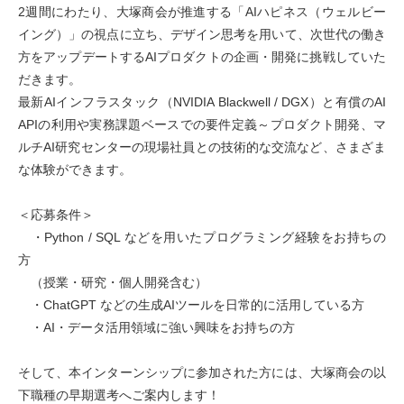
2週間にわたり、大塚商会が推進する「AIハピネス（ウェルビー
イング）」の視点に立ち、デザイン思考を用いて、次世代の働き
方をアップデートするAIプロダクトの企画・開発に挑戦していた
だきます。
最新AIインフラスタック（NVIDIA Blackwell / DGX）と有償のAI
APIの利用や実務課題ベースでの要件定義～プロダクト開発、マ
ルチAI研究センターの現場社員との技術的な交流など、さまざま
な体験ができます。
＜応募条件＞
・Python / SQL などを用いたプログラミング経験をお持ちの
方
（授業・研究・個人開発含む）
・ChatGPT などの生成AIツールを日常的に活用している方
・AI・データ活用領域に強い興味をお持ちの方
そして、本インターンシップに参加された方には、大塚商会の以
下職種の早期選考へご案内します！